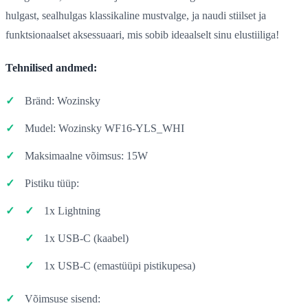
hulgast, sealhulgas klassikaline mustvalge, ja naudi stiilset ja
funktsionaalset aksessuaari, mis sobib ideaalselt sinu elustiiliga!
Tehnilised andmed:
Bränd: Wozinsky
Mudel: Wozinsky WF16-YLS_WHI
Maksimaalne võimsus: 15W
Pistiku tüüp:
1x Lightning
1x USB-C (kaabel)
1x USB-C (emastüüpi pistikupesa)
Võimsuse sisend: