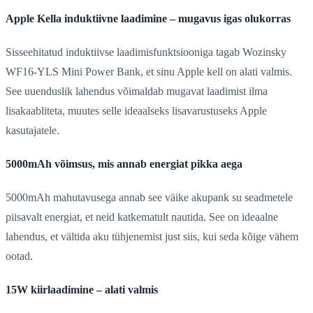
Apple Kella induktiivne laadimine – mugavus igas olukorras
Sisseehitatud induktiivse laadimisfunktsiooniga tagab Wozinsky
WF16-YLS Mini Power Bank, et sinu Apple kell on alati valmis.
See uuenduslik lahendus võimaldab mugavat laadimist ilma
lisakaabliteta, muutes selle ideaalseks lisavarustuseks Apple
kasutajatele.
5000mAh võimsus, mis annab energiat pikka aega
5000mAh mahutavusega annab see väike akupank su seadmetele
piisavalt energiat, et neid katkematult nautida. See on ideaalne
lahendus, et vältida aku tühjenemist just siis, kui seda kõige vähem
ootad.
15W kiirlaadimine – alati valmis