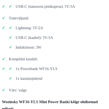
USB-C (naissoost pistikupesa): 5V/3A
Toiteväljund:
Lightning: 5V/2A
USB-C (kaabel): 5V/3A
Induktsioon: 3W
Komplekti kuulub:
1x Powerbank WF16-YLS
1x kasutusjuhend
Värv: valge
Wozinsky WF16-YLS Mini Power Banki kõige olulisemad
eelised: