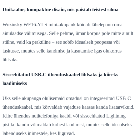
Unikaalne, kompaktne disain, mis paistab teistest silma
Wozinsky WF16-YLS mini-akupank köidab tähelepanu oma
ainulaadse välimusega. Selle pehme, ümar korpus pole mitte ainult
stiilne, vaid ka praktiline – see sobib ideaalselt peopessa või
taskusse, muutes selle kandmise ja kasutamise igas olukorras
lihtsaks.
Sisseehitatud USB-C ühenduskaabel lihtsaks ja kiireks
laadimiseks
Üks selle akupanga olulisemaid omadusi on integreeritud USB-C
ühenduskaabel, mis kõrvaldab vajaduse kaasas kanda lisatarvikuid.
Kiire ühendus nutitelefoniga kaabli või sisseehitatud Lightning
pistiku kaudu võimaldab kohest laadimist, muutes selle ideaalseks
lahenduseks inimestele, kes liiguvad.