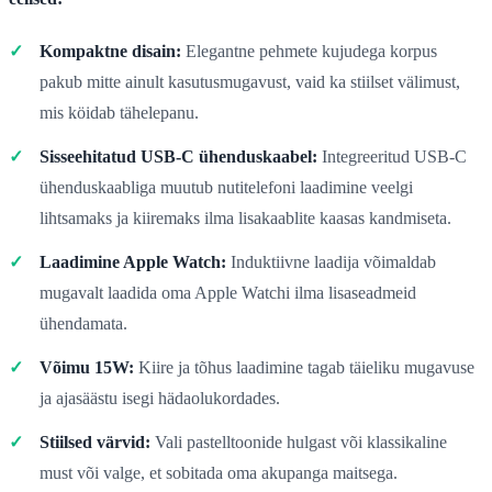
Kompaktne disain:
Elegantne pehmete kujudega korpus
pakub mitte ainult kasutusmugavust, vaid ka stiilset välimust,
mis köidab tähelepanu.
Sisseehitatud USB-C ühenduskaabel:
Integreeritud USB-C
ühenduskaabliga muutub nutitelefoni laadimine veelgi
lihtsamaks ja kiiremaks ilma lisakaablite kaasas kandmiseta.
Laadimine Apple Watch:
Induktiivne laadija võimaldab
mugavalt laadida oma Apple Watchi ilma lisaseadmeid
ühendamata.
Võimu 15W:
Kiire ja tõhus laadimine tagab täieliku mugavuse
ja ajasäästu isegi hädaolukordades.
Stiilsed värvid:
Vali pastelltoonide hulgast või klassikaline
must või valge, et sobitada oma akupanga maitsega.