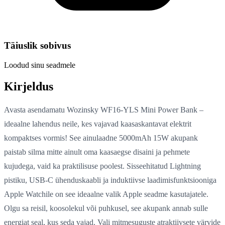
Täiuslik sobivus
Loodud sinu seadmele
Kirjeldus
Avasta asendamatu Wozinsky WF16-YLS Mini Power Bank –
ideaalne lahendus neile, kes vajavad kaasaskantavat elektrit
kompaktses vormis! See ainulaadne 5000mAh 15W akupank
paistab silma mitte ainult oma kaasaegse disaini ja pehmete
kujudega, vaid ka praktilisuse poolest. Sisseehitatud Lightning
pistiku, USB-C ühenduskaabli ja induktiivse laadimisfunktsiooniga
Apple Watchile on see ideaalne valik Apple seadme kasutajatele.
Olgu sa reisil, koosolekul või puhkusel, see akupank annab sulle
energiat seal, kus seda vajad. Vali mitmesuguste atraktiivsete värvide