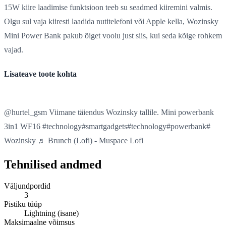
15W kiire laadimise funktsioon teeb su seadmed kiiremini valmis.
Olgu sul vaja kiiresti laadida nutitelefoni või Apple kella, Wozinsky
Mini Power Bank pakub õiget voolu just siis, kui seda kõige rohkem
vajad.
Lisateave toote kohta
@hurtel_gsm Viimane täiendus Wozinsky tallile. Mini powerbank
3in1 WF16 #technology#smartgadgets#technology#powerbank#
Wozinsky ♬ Brunch (Lofi) - Muspace Lofi
Tehnilised andmed
Väljundpordid
3
Pistiku tüüp
Lightning (isane)
Maksimaalne võimsus