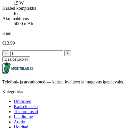
15 W
Kaabel komplektis
Ei
Aku mahtuvus
5000 mAh
Hind
€13,99
−
+
Lisa ostukorvi
Telefoni- ja arvutitooted — kaitse, kvaliteet ja mugavus igapäevaks.
Kategooriad
Ümbrised
Kaitseklaasid
Telefoni osad
Laadimine
Audio
Hoidjad