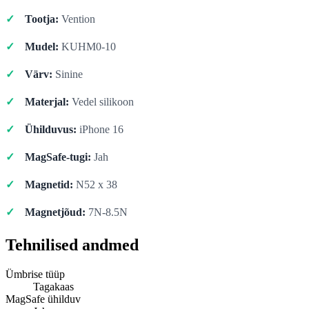
Tootja:
Vention
Mudel:
KUHM0-10
Värv:
Sinine
Materjal:
Vedel silikoon
Ühilduvus:
iPhone 16
MagSafe-tugi:
Jah
Magnetid:
N52 x 38
Magnetjõud:
7N-8.5N
Tehnilised andmed
Ümbrise tüüp
Tagakaas
MagSafe ühilduv