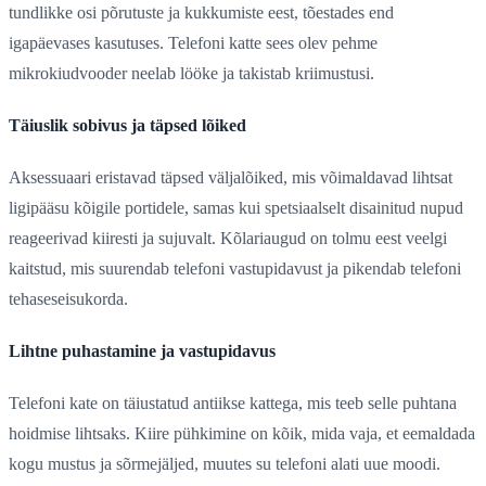
tundlikke osi põrutuste ja kukkumiste eest, tõestades end
igapäevases kasutuses. Telefoni katte sees olev pehme
mikrokiudvooder neelab lööke ja takistab kriimustusi.
Täiuslik sobivus ja täpsed lõiked
Aksessuaari eristavad täpsed väljalõiked, mis võimaldavad lihtsat
ligipääsu kõigile portidele, samas kui spetsiaalselt disainitud nupud
reageerivad kiiresti ja sujuvalt. Kõlariaugud on tolmu eest veelgi
kaitstud, mis suurendab telefoni vastupidavust ja pikendab telefoni
tehaseseisukorda.
Lihtne puhastamine ja vastupidavus
Telefoni kate on täiustatud antiikse kattega, mis teeb selle puhtana
hoidmise lihtsaks. Kiire pühkimine on kõik, mida vaja, et eemaldada
kogu mustus ja sõrmejäljed, muutes su telefoni alati uue moodi.