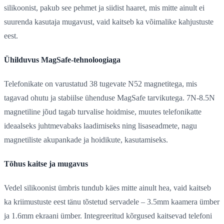
silikoonist, pakub see pehmet ja siidist haaret, mis mitte ainult ei
suurenda kasutaja mugavust, vaid kaitseb ka võimalike kahjustuste
eest.
Ühilduvus MagSafe-tehnoloogiaga
Telefonikate on varustatud 38 tugevate N52 magnetitega, mis
tagavad ohutu ja stabiilse ühenduse MagSafe tarvikutega. 7N-8.5N
magnetiline jõud tagab turvalise hoidmise, muutes telefonikatte
ideaalseks juhtmevabaks laadimiseks ning lisaseadmete, nagu
magnetiliste akupankade ja hoidikute, kasutamiseks.
Tõhus kaitse ja mugavus
Vedel silikoonist ümbris tundub käes mitte ainult hea, vaid kaitseb
ka kriimustuste eest tänu tõstetud servadele – 3.5mm kaamera ümber
ja 1.6mm ekraani ümber. Integreeritud kõrgused kaitsevad telefoni