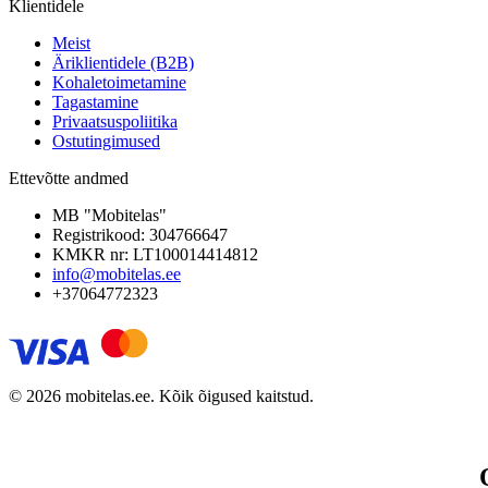
Klientidele
Meist
Äriklientidele (B2B)
Kohaletoimetamine
Tagastamine
Privaatsuspoliitika
Ostutingimused
Ettevõtte andmed
MB "Mobitelas"
Registrikood: 304766647
KMKR nr: LT100014414812
info@mobitelas.ee
+37064772323
© 2026 mobitelas.ee. Kõik õigused kaitstud.