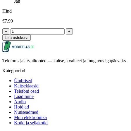
Jah
Hind
€7,99
−
+
Lisa ostukorvi
Telefoni- ja arvutitooted — kaitse, kvaliteet ja mugavus igapäevaks.
Kategooriad
Ümbrised
Kaitseklaasid
Telefoni osad
Laadimine
Audio
Hoidjad
Nutiseadmed
Muu elektroonika
Kotid ja seljakotid