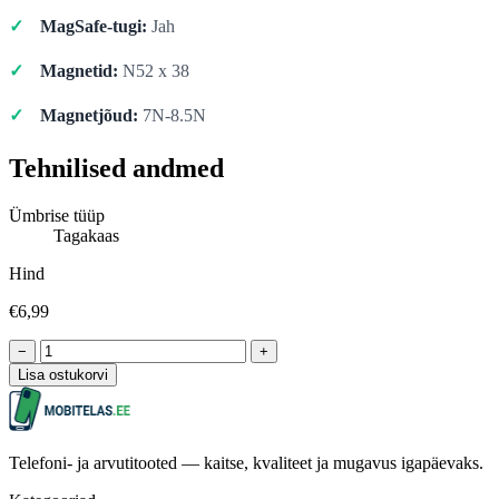
MagSafe-tugi:
Jah
Magnetid:
N52 x 38
Magnetjõud:
7N-8.5N
Tehnilised andmed
Ümbrise tüüp
Tagakaas
Hind
€6,99
−
+
Lisa ostukorvi
Telefoni- ja arvutitooted — kaitse, kvaliteet ja mugavus igapäevaks.