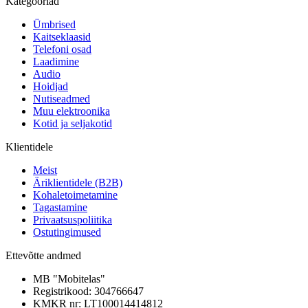
Kategooriad
Ümbrised
Kaitseklaasid
Telefoni osad
Laadimine
Audio
Hoidjad
Nutiseadmed
Muu elektroonika
Kotid ja seljakotid
Klientidele
Meist
Äriklientidele (B2B)
Kohaletoimetamine
Tagastamine
Privaatsuspoliitika
Ostutingimused
Ettevõtte andmed
MB "Mobitelas"
Registrikood: 304766647
KMKR nr: LT100014414812