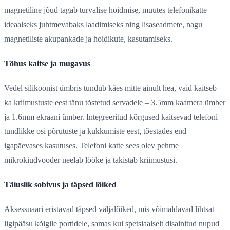
magnetiline jõud tagab turvalise hoidmise, muutes telefonikatte
ideaalseks juhtmevabaks laadimiseks ning lisaseadmete, nagu
magnetiliste akupankade ja hoidikute, kasutamiseks.
Tõhus kaitse ja mugavus
Vedel silikoonist ümbris tundub käes mitte ainult hea, vaid kaitseb
ka kriimustuste eest tänu tõstetud servadele – 3.5mm kaamera ümber
ja 1.6mm ekraani ümber. Integreeritud kõrgused kaitsevad telefoni
tundlikke osi põrutuste ja kukkumiste eest, tõestades end
igapäevases kasutuses. Telefoni katte sees olev pehme
mikrokiudvooder neelab lööke ja takistab kriimustusi.
Täiuslik sobivus ja täpsed lõiked
Aksessuaari eristavad täpsed väljalõiked, mis võimaldavad lihtsat
ligipääsu kõigile portidele, samas kui spetsiaalselt disainitud nupud