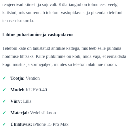
reageerivad kiiresti ja sujuvalt. Kõlariaugud on tolmu eest veelgi
kaitstud, mis suurendab telefoni vastupidavust ja pikendab telefoni
tehaseseisukorda.
Lihtne puhastamine ja vastupidavus
Telefoni kate on täiustatud antiikse kattega, mis teeb selle puhtana
hoidmise lihtsaks. Kiire pühkimine on kõik, mida vaja, et eemaldada
kogu mustus ja sõrmejäljed, muutes su telefoni alati uue moodi.
Tootja:
Vention
Mudel:
KUFV0-40
Värv:
Lilla
Materjal:
Vedel silikoon
Ühilduvus:
iPhone 15 Pro Max