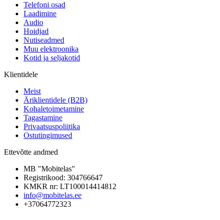
Telefoni osad
Laadimine
Audio
Hoidjad
Nutiseadmed
Muu elektroonika
Kotid ja seljakotid
Klientidele
Meist
Äriklientidele (B2B)
Kohaletoimetamine
Tagastamine
Privaatsuspoliitika
Ostutingimused
Ettevõtte andmed
MB "Mobitelas"
Registrikood: 304766647
KMKR nr: LT100014414812
info@mobitelas.ee
+37064772323