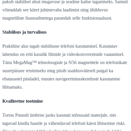
pakub stabiilset alust mugavuse ja seadme kaitse tagamiseks. Samuti
võimaldab see kiiret juhtmevaba laadimist ning ühilduvus
magnetiliste lisaseadmetega parandab selle funktsionaalsust.
Stabiilsus ja turvalisus
Praktiline alus tagab stabiilsuse telefoni kasutamisel. Kasutatav
lahendus on eriti kasulik filmide ja videokonverentside vaatamisel.
Tänu MegaMag™ tehnoloogiale ja N56 magnetitele on telefonikate
suurepärane reisimiseks ning püsib usaldusväärselt paigal ka
ebatasastel pindadel, muutes navigeerimisrakenduste kasutamise
lihtsamaks.
Kvaliteetne tootmine
Torras Pstandi ümbrise jaoks kasutati mõnusaid materjale, mis
tagavad kindla haarde ja vähendavad telefoni käest libisemise riski.