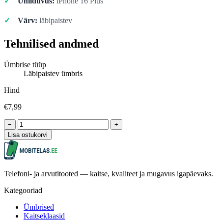
Ühilduvus:
iPhone 16 Plus
Värv:
läbipaistev
Tehnilised andmed
Ümbrise tüüp
Läbipaistev ümbris
Hind
€7,99
−
+
Lisa ostukorvi
Telefoni- ja arvutitooted — kaitse, kvaliteet ja mugavus igapäevaks.
Kategooriad
Ümbrised
Kaitseklaasid