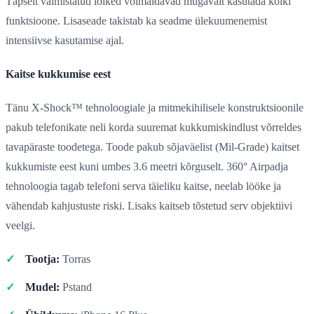
Täpselt valmistatud lõiked võimaldavad mugavalt kasutada kõiki
funktsioone. Lisaseade takistab ka seadme ülekuumenemist
intensiivse kasutamise ajal.
Kaitse kukkumise eest
Tänu X-Shock™ tehnoloogiale ja mitmekihilisele konstruktsioonile
pakub telefonikate neli korda suuremat kukkumiskindlust võrreldes
tavapäraste toodetega. Toode pakub sõjaväelist (Mil-Grade) kaitset
kukkumiste eest kuni umbes 3.6 meetri kõrguselt. 360° Airpadja
tehnoloogia tagab telefoni serva täieliku kaitse, neelab lööke ja
vähendab kahjustuste riski. Lisaks kaitseb tõstetud serv objektiivi
veelgi.
Tootja:
Torras
Mudel:
Pstand