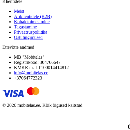
Klientidele
Meist
Äriklientidele (B2B)
Kohaletoimetamine
Tagastamine
Privaatsuspoliitika
Ostutingimused
Ettevõtte andmed
MB "Mobitelas"
Registrikood: 304766647
KMKR nr: LT100014414812
info@mobitelas.ee
+37064772323
© 2026 mobitelas.ee. Kõik õigused kaitstud.