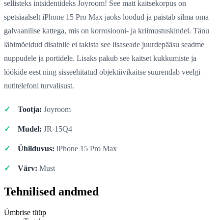
sellisteks intsidentideks Joyroom! See matt kaitsekorpus on
spetsiaalselt iPhone 15 Pro Max jaoks loodud ja paistab silma oma
galvaanilise kattega, mis on korrosiooni- ja kriimustuskindel. Tänu
läbimõeldud disainile ei takista see lisaseade juurdepääsu seadme
nuppudele ja portidele. Lisaks pakub see kaitset kukkumiste ja
löökide eest ning sisseehitatud objektiivikaitse suurendab veelgi
nutitelefoni turvalisust.
Tootja:
Joyroom
Mudel:
JR-15Q4
Ühilduvus:
iPhone 15 Pro Max
Värv:
Must
Tehnilised andmed
Ümbrise tüüp