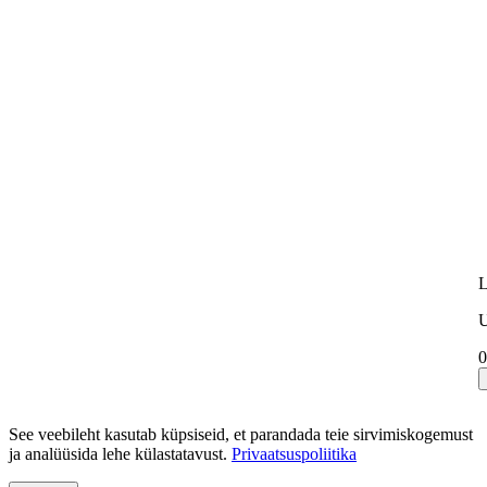
L
U
0
See veebileht kasutab küpsiseid, et parandada teie sirvimiskogemust
ja analüüsida lehe külastatavust.
Privaatsuspoliitika