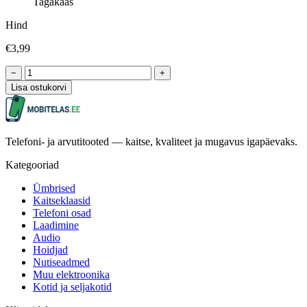
Tagakaas
Hind
€3,99
−
+
Lisa ostukorvi
Telefoni- ja arvutitooted — kaitse, kvaliteet ja mugavus igapäevaks.
Kategooriad
Ümbrised
Kaitseklaasid
Telefoni osad
Laadimine
Audio
Hoidjad
Nutiseadmed
Muu elektroonika
Kotid ja seljakotid