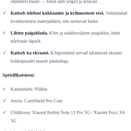
objektiivi klaasi — fotod alati selged ja teravad.
Kaitseb telefoni kukkumise ja kriimustuste eest.
Valmistatud
kvaliteetsetest materjalidest, mis neelavad lööke.
Lihtne paigaldada.
Kiire ja usaldusväärne paigaldus, istub
telefonile täpselt.
Kaitseb ka ekraani.
Kõrgendatud servad takistavad ekraani
kokkupuudet tasaste pindadega.
Spetsifikatsioon:
Kaubamärk: Nillkin
Seeria: CamShield Pro Case
Ühilduvus: Xiaomi Redmi Note 13 Pro 5G / Xiaomi Poco X6
5G