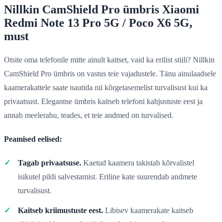
Nillkin CamShield Pro ümbris Xiaomi
Redmi Note 13 Pro 5G / Poco X6 5G,
must
Otsite oma telefonile mitte ainult kaitset, vaid ka erilist stiili? Nillkin
CamShield Pro ümbris on vastus teie vajadustele. Tänu ainulaadsele
kaamerakattele saate nautida nii kõrgetasemelist turvalisust kui ka
privaatsust. Elegantne ümbris kaitseb telefoni kahjustuste eest ja
annab meelerahu, teades, et teie andmed on turvalised.
Peamised eelised:
Tagab privaatsuse.
Kaetud kaamera takistab kõrvalistel
isikutel pildi salvestamist. Eriline kate suurendab andmete
turvalisust.
Kaitseb kriimustuste eest.
Libisev kaamerakate kaitseb