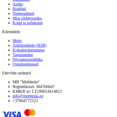
Audio
Hoidjad
Nutiseadmed
Muu elektroonika
Kotid ja seljakotid
Klientidele
Meist
Äriklientidele (B2B)
Kohaletoimetamine
Tagastamine
Privaatsuspoliitika
Ostutingimused
Ettevõtte andmed
MB "Mobitelas"
Registrikood: 304766647
KMKR nr: LT100014414812
info@mobitelas.ee
+37064772323