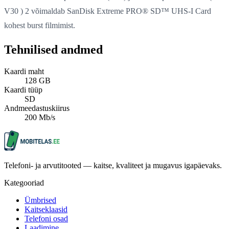
V30 ) 2 võimaldab SanDisk Extreme PRO® SD™ UHS-I Card
kohest burst filmimist.
Tehnilised andmed
Kaardi maht
128 GB
Kaardi tüüp
SD
Andmeedastuskiirus
200 Mb/s
Telefoni- ja arvutitooted — kaitse, kvaliteet ja mugavus igapäevaks.
Kategooriad
Ümbrised
Kaitseklaasid
Telefoni osad
Laadimine