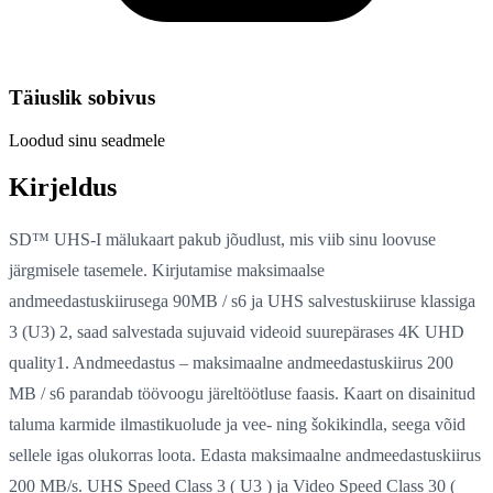
Täiuslik sobivus
Loodud sinu seadmele
Kirjeldus
SD™ UHS-I mälukaart pakub jõudlust, mis viib sinu loovuse
järgmisele tasemele. Kirjutamise maksimaalse
andmeedastuskiirusega 90MB / s6 ja UHS salvestuskiiruse klassiga
3 (U3) 2, saad salvestada sujuvaid videoid suurepärases 4K UHD
quality1. Andmeedastus – maksimaalne andmeedastuskiirus 200
MB / s6 parandab töövoogu järeltöötluse faasis. Kaart on disainitud
taluma karmide ilmastikuolude ja vee- ning šokikindla, seega võid
sellele igas olukorras loota. Edasta maksimaalne andmeedastuskiirus
200 MB/s. UHS Speed Class 3 ( U3 ) ja Video Speed Class 30 (