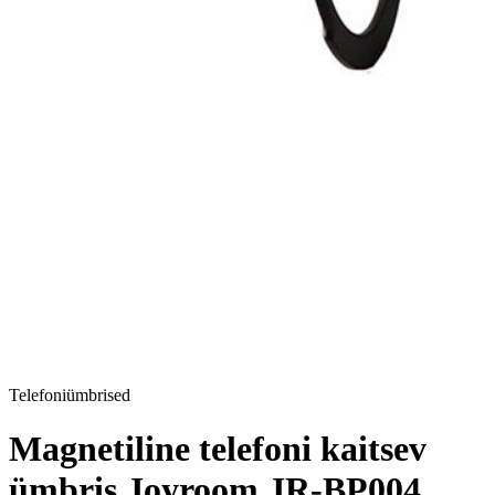
Telefoniümbrised
Magnetiline telefoni kaitsev
ümbris Joyroom JR-BP004