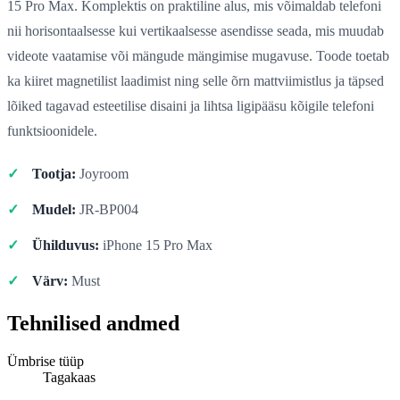
15 Pro Max. Komplektis on praktiline alus, mis võimaldab telefoni
nii horisontaalsesse kui vertikaalsesse asendisse seada, mis muudab
videote vaatamise või mängude mängimise mugavuse. Toode toetab
ka kiiret magnetilist laadimist ning selle õrn mattviimistlus ja täpsed
lõiked tagavad esteetilise disaini ja lihtsa ligipääsu kõigile telefoni
funktsioonidele.
Tootja:
Joyroom
Mudel:
JR-BP004
Ühilduvus:
iPhone 15 Pro Max
Värv:
Must
Tehnilised andmed
Ümbrise tüüp
Tagakaas