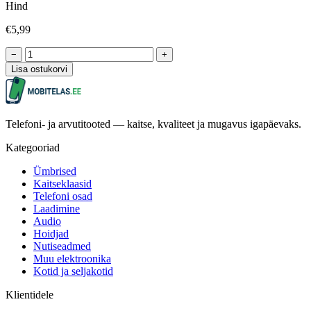
Hind
€5,99
−
+
Lisa ostukorvi
Telefoni- ja arvutitooted — kaitse, kvaliteet ja mugavus igapäevaks.
Kategooriad
Ümbrised
Kaitseklaasid
Telefoni osad
Laadimine
Audio
Hoidjad
Nutiseadmed
Muu elektroonika
Kotid ja seljakotid
Klientidele