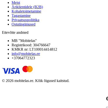
Meist
Äriklientidele (B2B)
Kohaletoimetamine
Tagastamine
Privaatsuspoliitika
Ostutingimused
Ettevõtte andmed
MB "Mobitelas"
Registrikood: 304766647
KMKR nr: LT100014414812
info@mobitelas.ee
+37064772323
© 2026 mobitelas.ee. Kõik õigused kaitstud.