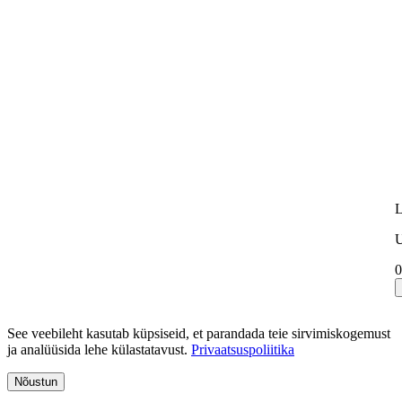
L
U
0
See veebileht kasutab küpsiseid, et parandada teie sirvimiskogemust
ja analüüsida lehe külastatavust.
Privaatsuspoliitika
Nõustun