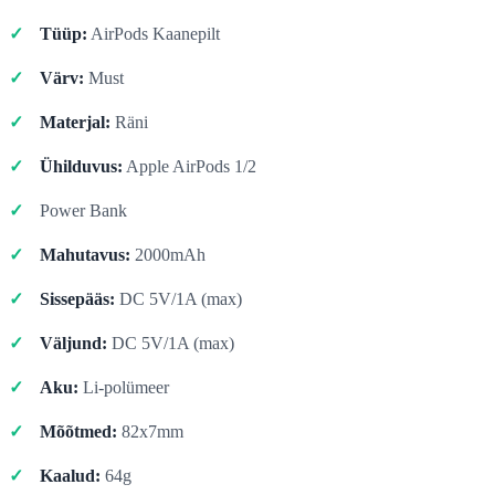
Tüüp:
AirPods Kaanepilt
Värv:
Must
Materjal:
Räni
Ühilduvus:
Apple AirPods 1/2
Power Bank
Mahutavus:
2000mAh
Sissepääs:
DC 5V/1A (max)
Väljund:
DC 5V/1A (max)
Aku:
Li-polümeer
Mõõtmed:
82x7mm
Kaalud:
64g