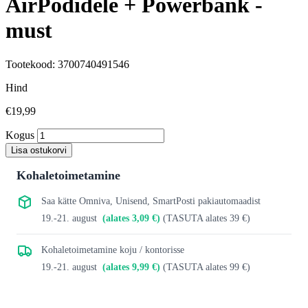
AirPodidele + Powerbank -
must
Tootekood: 3700740491546
Hind
€19,99
Kogus
Lisa ostukorvi
Kohaletoimetamine
Saa kätte Omniva, Unisend, SmartPosti pakiautomaadist
19.-21. august
(alates 3,09 €)
(TASUTA alates 39 €)
Kohaletoimetamine koju / kontorisse
19.-21. august
(alates 9,99 €)
(TASUTA alates 99 €)