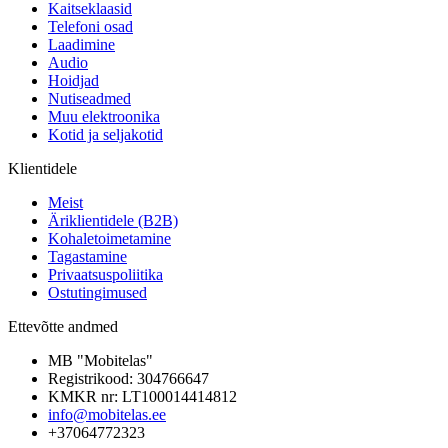
Kaitseklaasid
Telefoni osad
Laadimine
Audio
Hoidjad
Nutiseadmed
Muu elektroonika
Kotid ja seljakotid
Klientidele
Meist
Äriklientidele (B2B)
Kohaletoimetamine
Tagastamine
Privaatsuspoliitika
Ostutingimused
Ettevõtte andmed
MB "Mobitelas"
Registrikood: 304766647
KMKR nr: LT100014414812
info@mobitelas.ee
+37064772323