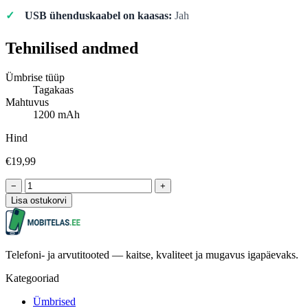
USB ühenduskaabel on kaasas:
Jah
Tehnilised andmed
Ümbrise tüüp
Tagakaas
Mahtuvus
1200 mAh
Hind
€19,99
−
+
Lisa ostukorvi
Telefoni- ja arvutitooted — kaitse, kvaliteet ja mugavus igapäevaks.
Kategooriad
Ümbrised