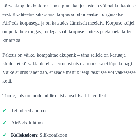
kõrvaklappide dokkimisjaama pinnakahjustuste ja võimaliku kaotuse
eest. Kvaliteetne silikoonist korpus sobib ideaalselt originaalse
AirPods korpusega ja on katsudes äärmiselt meeldiv. Korpuse küljel
on praktiline rõngas, millega saab korpuse näiteks paelapaela külge
kinnitada.
Paketis on väike, kompaktne akupank – tänu sellele on kasutaja
kindel, et kõrvaklapid ei saa voolust otsa ja muusika ei lõpe kunagi.
Väike suurus tähendab, et seade mahub isegi taskusse või väikesesse
kotti.
Toode, mis on toodetud litsentsi alusel Karl Lagerfeld
Tehnilised andmed
AirPods Juhtum
Kollektsioon:
Silikoonikoon