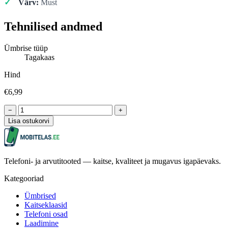
Värv:
Must
Tehnilised andmed
Ümbrise tüüp
Tagakaas
Hind
€6,99
−
+
Lisa ostukorvi
Telefoni- ja arvutitooted — kaitse, kvaliteet ja mugavus igapäevaks.
Kategooriad
Ümbrised
Kaitseklaasid
Telefoni osad
Laadimine