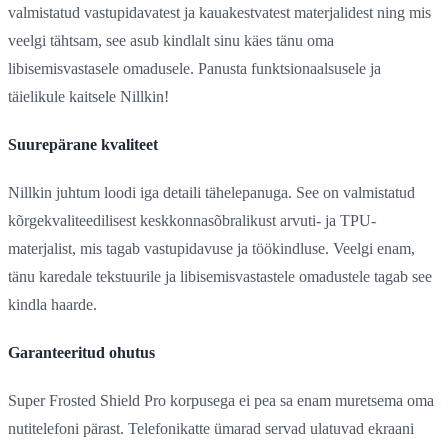
valmistatud vastupidavatest ja kauakestvatest materjalidest ning mis
veelgi tähtsam, see asub kindlalt sinu käes tänu oma
libisemisvastasele omadusele. Panusta funktsionaalsusele ja
täielikule kaitsele Nillkin!
Suurepärane kvaliteet
Nillkin juhtum loodi iga detaili tähelepanuga. See on valmistatud
kõrgekvaliteedilisest keskkonnasõbralikust arvuti- ja TPU-
materjalist, mis tagab vastupidavuse ja töökindluse. Veelgi enam,
tänu karedale tekstuurile ja libisemisvastastele omadustele tagab see
kindla haarde.
Garanteeritud ohutus
Super Frosted Shield Pro korpusega ei pea sa enam muretsema oma
nutitelefoni pärast. Telefonikatte ümarad servad ulatuvad ekraani