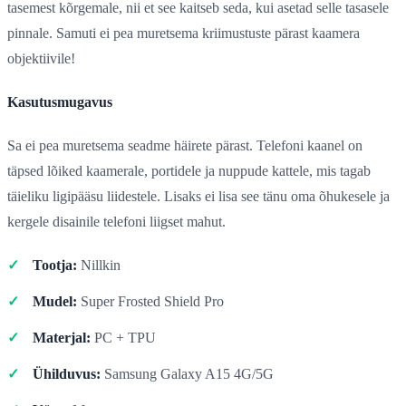
tasemest kõrgemale, nii et see kaitseb seda, kui asetad selle tasasele
pinnale. Samuti ei pea muretsema kriimustuste pärast kaamera
objektiivile!
Kasutusmugavus
Sa ei pea muretsema seadme häirete pärast. Telefoni kaanel on
täpsed lõiked kaamerale, portidele ja nuppude kattele, mis tagab
täieliku ligipääsu liidestele. Lisaks ei lisa see tänu oma õhukesele ja
kergele disainile telefoni liigset mahut.
Tootja:
Nillkin
Mudel:
Super Frosted Shield Pro
Materjal:
PC + TPU
Ühilduvus:
Samsung Galaxy A15 4G/5G