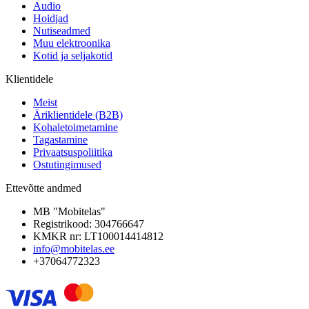
Audio
Hoidjad
Nutiseadmed
Muu elektroonika
Kotid ja seljakotid
Klientidele
Meist
Äriklientidele (B2B)
Kohaletoimetamine
Tagastamine
Privaatsuspoliitika
Ostutingimused
Ettevõtte andmed
MB "Mobitelas"
Registrikood: 304766647
KMKR nr: LT100014414812
info@mobitelas.ee
+37064772323