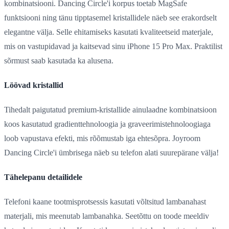
kombinatsiooni. Dancing Circle'i korpus toetab MagSafe
funktsiooni ning tänu tipptasemel kristallidele näeb see erakordselt
elegantne välja. Selle ehitamiseks kasutati kvaliteetseid materjale,
mis on vastupidavad ja kaitsevad sinu iPhone 15 Pro Max. Praktilist
sõrmust saab kasutada ka alusena.
Löövad kristallid
Tihedalt paigutatud premium-kristallide ainulaadne kombinatsioon
koos kasutatud gradienttehnoloogia ja graveerimistehnoloogiaga
loob vapustava efekti, mis rõõmustab iga ehtesõpra. Joyroom
Dancing Circle'i ümbrisega näeb su telefon alati suurepärane välja!
Tähelepanu detailidele
Telefoni kaane tootmisprotsessis kasutati võltsitud lambanahast
materjali, mis meenutab lambanahka. Seetõttu on toode meeldiv