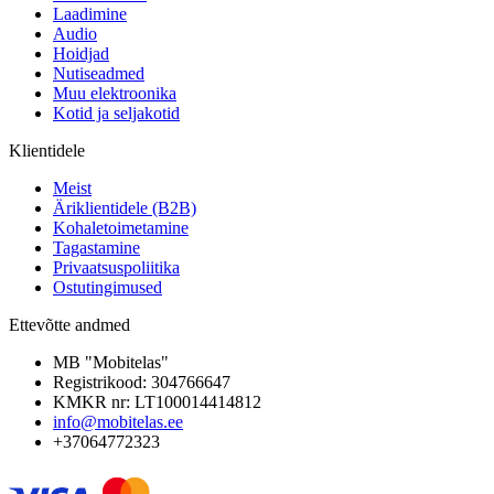
Laadimine
Audio
Hoidjad
Nutiseadmed
Muu elektroonika
Kotid ja seljakotid
Klientidele
Meist
Äriklientidele (B2B)
Kohaletoimetamine
Tagastamine
Privaatsuspoliitika
Ostutingimused
Ettevõtte andmed
MB "Mobitelas"
Registrikood: 304766647
KMKR nr: LT100014414812
info@mobitelas.ee
+37064772323