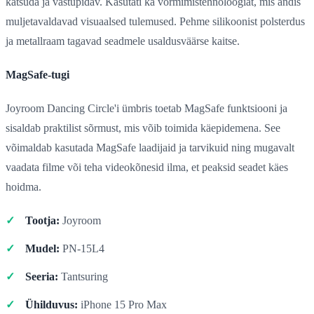
katsuda ja vastupidav. Kasutati ka vormimistehnoloogiat, mis andis
muljetavaldavad visuaalsed tulemused. Pehme silikoonist polsterdus
ja metallraam tagavad seadmele usaldusväärse kaitse.
MagSafe-tugi
Joyroom Dancing Circle'i ümbris toetab MagSafe funktsiooni ja
sisaldab praktilist sõrmust, mis võib toimida käepidemena. See
võimaldab kasutada MagSafe laadijaid ja tarvikuid ning mugavalt
vaadata filme või teha videokõnesid ilma, et peaksid seadet käes
hoidma.
Tootja:
Joyroom
Mudel:
PN-15L4
Seeria:
Tantsuring
Ühilduvus:
iPhone 15 Pro Max