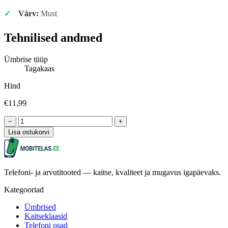
Värv:
Must
Tehnilised andmed
Ümbrise tüüp
Tagakaas
Hind
€11,99
−
+
Lisa ostukorvi
Telefoni- ja arvutitooted — kaitse, kvaliteet ja mugavus igapäevaks.
Kategooriad
Ümbrised
Kaitseklaasid
Telefoni osad