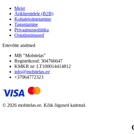
Meist
Äriklientidele (B2B)
Kohaletoimetamine
Tagastamine
Privaatsuspoliitika
Ostutingimused
Ettevõtte andmed
MB "Mobitelas"
Registrikood: 304766647
KMKR nr: LT100014414812
info@mobitelas.ee
+37064772323
© 2026 mobitelas.ee. Kõik õigused kaitstud.