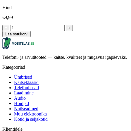
Hind
€9,99
−
+
Lisa ostukorvi
Telefoni- ja arvutitooted — kaitse, kvaliteet ja mugavus igapäevaks.
Kategooriad
Ümbrised
Kaitseklaasid
Telefoni osad
Laadimine
Audio
Hoidjad
Nutiseadmed
Muu elektroonika
Kotid ja seljakotid
Klientidele