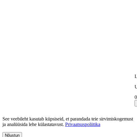
L
U
0
See veebileht kasutab küpsiseid, et parandada teie sirvimiskogemust
ja analüüsida lehe külastatavust.
Privaatsuspoliitika
Nõustun