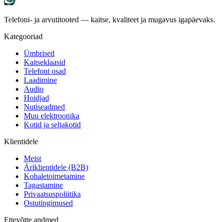
Telefoni- ja arvutitooted — kaitse, kvaliteet ja mugavus igapäevaks.
Kategooriad
Ümbrised
Kaitseklaasid
Telefoni osad
Laadimine
Audio
Hoidjad
Nutiseadmed
Muu elektroonika
Kotid ja seljakotid
Klientidele
Meist
Äriklientidele (B2B)
Kohaletoimetamine
Tagastamine
Privaatsuspoliitika
Ostutingimused
Ettevõtte andmed