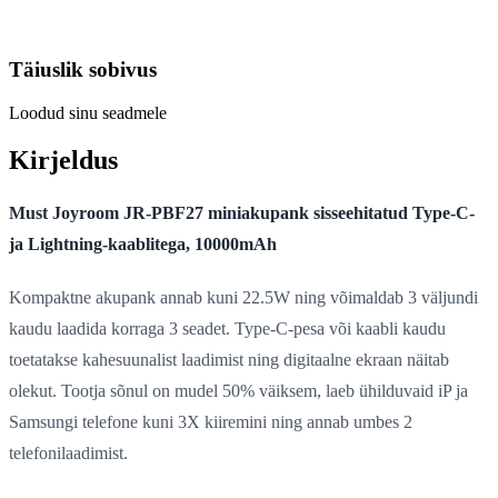
Täiuslik sobivus
Loodud sinu seadmele
Kirjeldus
Must Joyroom JR-PBF27 miniakupank sisseehitatud Type-C-
ja Lightning-kaablitega, 10000mAh
Kompaktne akupank annab kuni 22.5W ning võimaldab 3 väljundi
kaudu laadida korraga 3 seadet. Type-C-pesa või kaabli kaudu
toetatakse kahesuunalist laadimist ning digitaalne ekraan näitab
olekut. Tootja sõnul on mudel 50% väiksem, laeb ühilduvaid iP ja
Samsungi telefone kuni 3X kiiremini ning annab umbes 2
telefonilaadimist.