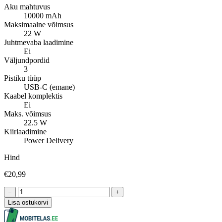
Aku mahtuvus
10000 mAh
Maksimaalne võimsus
22 W
Juhtmevaba laadimine
Ei
Väljundpordid
3
Pistiku tüüp
USB-C (emane)
Kaabel komplektis
Ei
Maks. võimsus
22.5 W
Kiirlaadimine
Power Delivery
Hind
€20,99
−
+
Lisa ostukorvi