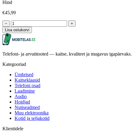
Hind
€45,99
−
+
Lisa ostukorvi
Telefoni- ja arvutitooted — kaitse, kvaliteet ja mugavus igapäevaks.
Kategooriad
Ümbrised
Kaitseklaasid
Telefoni osad
Laadimine
Audio
Hoidjad
Nutiseadmed
Muu elektroonika
Kotid ja seljakotid
Klientidele