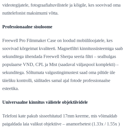
videotegijatele, fotograafiahuvilistele ja kõigile, kes soovivad oma
nutitelefonist maksimumi võtta.
Professionaalne sisuloome
Freewell Pro Filmmaker Case on loodud mobiililoojatele, kes
soovivad kõrgeimat kvaliteeti. Magnetfiltri kinnitussüsteemiga saab
sekunditega ühendada Freewell Sherpa seeria filtri – sealhulgas
populaarse VND, CPL ja Mist (saadaval väljaspool komplekti) –
sekunditega. Sõltumata valgustingimustest saad oma piltide üle
täieliku kontrolli, säilitades samal ajal fotode professionaalse
esteetika.
Universaalne kinnitus välistele objektiividele
Telefoni kate pakub sisseehitatud 17mm keerme, mis võimaldab
paigaldada laia valikut objektiive – anamorfsetest (1.33x / 1.55x )