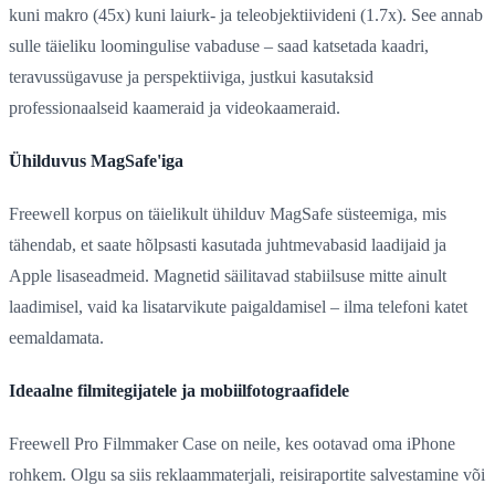
kuni makro (45x) kuni laiurk- ja teleobjektiivideni (1.7x). See annab
sulle täieliku loomingulise vabaduse – saad katsetada kaadri,
teravussügavuse ja perspektiiviga, justkui kasutaksid
professionaalseid kaameraid ja videokaameraid.
Ühilduvus MagSafe'iga
Freewell korpus on täielikult ühilduv MagSafe süsteemiga, mis
tähendab, et saate hõlpsasti kasutada juhtmevabasid laadijaid ja
Apple lisaseadmeid. Magnetid säilitavad stabiilsuse mitte ainult
laadimisel, vaid ka lisatarvikute paigaldamisel – ilma telefoni katet
eemaldamata.
Ideaalne filmitegijatele ja mobiilfotograafidele
Freewell Pro Filmmaker Case on neile, kes ootavad oma iPhone
rohkem. Olgu sa siis reklaammaterjali, reisiraportite salvestamine või