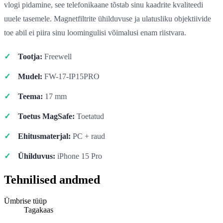
vlogi pidamine, see telefonikaane tõstab sinu kaadrite kvaliteedi
uuele tasemele. Magnetfiltrite ühilduvuse ja ulatusliku objektiivide
toe abil ei piira sinu loomingulisi võimalusi enam riistvara.
Tootja:
Freewell
Mudel:
FW-17-IP15PRO
Teema:
17 mm
Toetus MagSafe:
Toetatud
Ehitusmaterjal:
PC + raud
Ühilduvus:
iPhone 15 Pro
Tehnilised andmed
Ümbrise tüüp
Tagakaas