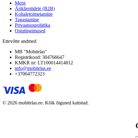
Meist
Äriklientidele (B2B)
Kohaletoimetamine
Tagastamine
Privaatsuspoliitika
Ostutingimused
Ettevõtte andmed
MB "Mobitelas"
Registrikood: 304766647
KMKR nr: LT100014414812
info@mobitelas.ee
+37064772323
© 2026 mobitelas.ee. Kõik õigused kaitstud.