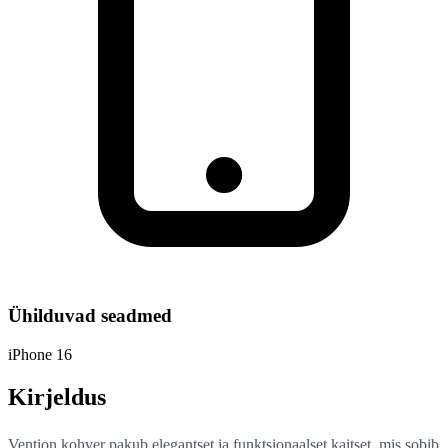
Ühilduvad seadmed
iPhone 16
Kirjeldus
Vention kohver pakub elegantset ja funktsionaalset kaitset, mis sobib