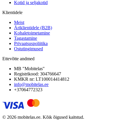
Kotid ja seljakotid
Klientidele
Meist
Äriklientidele (B2B)
Kohaletoimetamine
Tagastamine
Privaatsuspoliitika
Ostutingimused
Ettevõtte andmed
MB "Mobitelas"
Registrikood: 304766647
KMKR nr: LT100014414812
info@mobitelas.ee
+37064772323
© 2026 mobitelas.ee. Kõik õigused kaitstud.