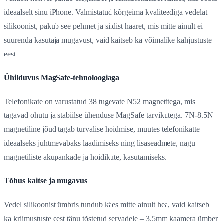
ideaalselt sinu iPhone. Valmistatud kõrgeima kvaliteediga vedelat
silikoonist, pakub see pehmet ja siidist haaret, mis mitte ainult ei
suurenda kasutaja mugavust, vaid kaitseb ka võimalike kahjustuste
eest.
Ühilduvus MagSafe-tehnoloogiaga
Telefonikate on varustatud 38 tugevate N52 magnetitega, mis
tagavad ohutu ja stabiilse ühenduse MagSafe tarvikutega. 7N-8.5N
magnetiline jõud tagab turvalise hoidmise, muutes telefonikatte
ideaalseks juhtmevabaks laadimiseks ning lisaseadmete, nagu
magnetiliste akupankade ja hoidikute, kasutamiseks.
Tõhus kaitse ja mugavus
Vedel silikoonist ümbris tundub käes mitte ainult hea, vaid kaitseb
ka kriimustuste eest tänu tõstetud servadele – 3.5mm kaamera ümber