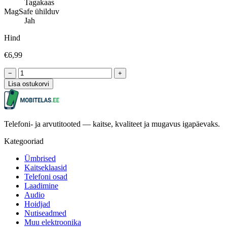
Tagakaas
MagSafe ühilduv
Jah
Hind
€6,99
−
+
Lisa ostukorvi
Telefoni- ja arvutitooted — kaitse, kvaliteet ja mugavus igapäevaks.
Kategooriad
Ümbrised
Kaitseklaasid
Telefoni osad
Laadimine
Audio
Hoidjad
Nutiseadmed
Muu elektroonika