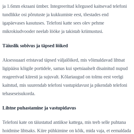
ja 1.6mm ekraani ümber. Integreeritud kõrgused kaitsevad telefoni
tundlikke osi põrutuste ja kukkumiste eest, tõestades end
igapäevases kasutuses. Telefoni katte sees olev pehme
mikrokiudvooder neelab lööke ja takistab kriimustusi.
Täiuslik sobivus ja täpsed lõiked
Aksessuaari eristavad täpsed väljalõiked, mis võimaldavad lihtsat
ligipääsu kõigile portidele, samas kui spetsiaalselt disainitud nupud
reageerivad kiiresti ja sujuvalt. Kõlariaugud on tolmu eest veelgi
kaitstud, mis suurendab telefoni vastupidavust ja pikendab telefoni
tehaseseisukorda.
Lihtne puhastamine ja vastupidavus
Telefoni kate on täiustatud antiikse kattega, mis teeb selle puhtana
hoidmise lihtsaks. Kiire pühkimine on kõik, mida vaja, et eemaldada