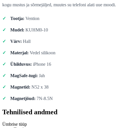
kogu mustus ja sõrmejäljed, muutes su telefoni alati uue moodi.
Tootja:
Vention
Mudel:
KUHM0-10
Värv:
Hall
Materjal:
Vedel silikoon
Ühilduvus:
iPhone 16
MagSafe-tugi:
Jah
Magnetid:
N52 x 38
Magnetjõud:
7N-8.5N
Tehnilised andmed
Ümbrise tüüp