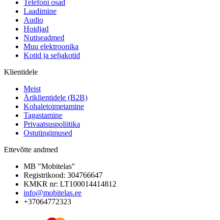
Telefoni osad
Laadimine
Audio
Hoidjad
Nutiseadmed
Muu elektroonika
Kotid ja seljakotid
Klientidele
Meist
Äriklientidele (B2B)
Kohaletoimetamine
Tagastamine
Privaatsuspoliitika
Ostutingimused
Ettevõtte andmed
MB "Mobitelas"
Registrikood: 304766647
KMKR nr: LT100014414812
info@mobitelas.ee
+37064772323