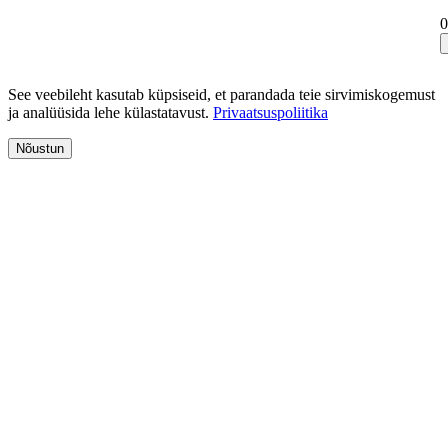
0
See veebileht kasutab küpsiseid, et parandada teie sirvimiskogemust
ja analüüsida lehe külastatavust.
Privaatsuspoliitika
Nõustun