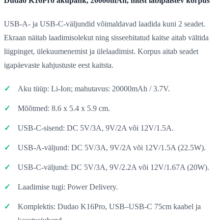
Dudao K16Pro akupank, 20000mAh, must läbipaistev korpus
USB-A- ja USB-C-väljundid võimaldavad laadida kuni 2 seadet.
Ekraan näitab laadimisolekut ning sisseehitatud kaitse aitab vältida
liigpinget, ülekuumenemist ja ülelaadimist. Korpus aitab seadet
igapäevaste kahjustuste eest kaitsta.
Aku tüüp: Li-Ion; mahutavus: 20000mAh / 3.7V.
Mõõtmed: 8.6 x 5.4 x 5.9 cm.
USB-C-sisend: DC 5V/3A, 9V/2A või 12V/1.5A.
USB-A-väljund: DC 5V/3A, 9V/2A või 12V/1.5A (22.5W).
USB-C-väljund: DC 5V/3A, 9V/2.2A või 12V/1.67A (20W).
Laadimise tugi: Power Delivery.
Komplektis: Dudao K16Pro, USB–USB-C 75cm kaabel ja