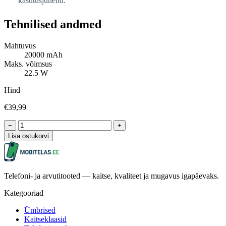
kasutusjuhend.
Tehnilised andmed
Mahtuvus
20000 mAh
Maks. võimsus
22.5 W
Hind
€39,99
−
+
Lisa ostukorvi
Telefoni- ja arvutitooted — kaitse, kvaliteet ja mugavus igapäevaks.
Kategooriad
Ümbrised
Kaitseklaasid