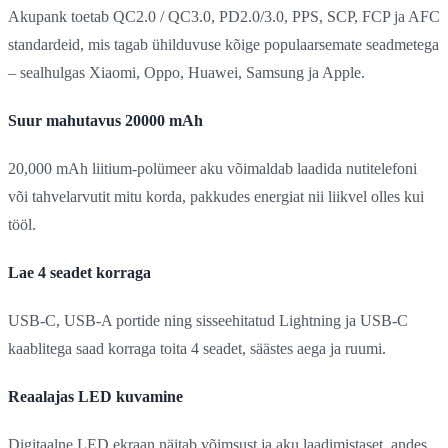
Akupank toetab QC2.0 / QC3.0, PD2.0/3.0, PPS, SCP, FCP ja AFC
standardeid, mis tagab ühilduvuse kõige populaarsemate seadmetega
– sealhulgas Xiaomi, Oppo, Huawei, Samsung ja Apple.
Suur mahutavus 20000 mAh
20,000 mAh liitium-polümeer aku võimaldab laadida nutitelefoni
või tahvelarvutit mitu korda, pakkudes energiat nii liikvel olles kui
tööl.
Lae 4 seadet korraga
USB-C, USB-A portide ning sisseehitatud Lightning ja USB-C
kaablitega saad korraga toita 4 seadet, säästes aega ja ruumi.
Reaalajas LED kuvamine
Digitaalne LED ekraan näitab võimsust ja aku laadimistaset, andes