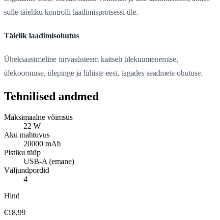
sulle täieliku kontrolli laadimisprotsessi üle.
Täielik laadimisohutus
Üheksaastmeline turvasüsteem kaitseb ülekuumenemise,
ülekoormuse, ülepinge ja lühiste eest, tagades seadmete ohutuse.
Tehnilised andmed
Maksimaalne võimsus
22 W
Aku mahtuvus
20000 mAh
Pistiku tüüp
USB-A (emane)
Väljundpordid
4
Hind
€18,99