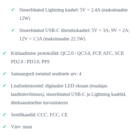
Sisseehitatud Lightning kaabel: 5V = 2.4A (maksimaalne
12W)
Sisseehitatud USB-C ühenduskaabel: 5V = 3A; 9V = 2A;
12V = 1.5A (maksimaalne 22.5W)
Kiirlaadimise protokollid: QC2.0 / QC3.0, FCP, AFC, SCP,
PD2.0 / PD3.0, PPS
Samaaegselt toetatud seadmete arv: 4
Lisafunktsioonid: digitaalne LED ekraan (reaalajas
laadimisvõimsus), sisseehitatud USB-C ja Lightning kaablid,
üheksaastmeline turvasüsteem
Sertifikaadid: CCC, FCC, CE
Värv: must