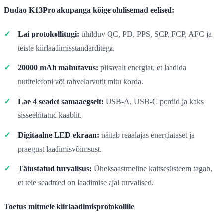
Dudao K13Pro akupanga kõige olulisemad eelised:
Lai protokollitugi:
ühilduv QC, PD, PPS, SCP, FCP, AFC ja
teiste kiirlaadimisstandarditega.
20000 mAh mahutavus:
piisavalt energiat, et laadida
nutitelefoni või tahvelarvutit mitu korda.
Lae 4 seadet samaaegselt:
USB-A, USB-C pordid ja kaks
sisseehitatud kaablit.
Digitaalne LED ekraan:
näitab reaalajas energiataset ja
praegust laadimisvõimsust.
Täiustatud turvalisus:
Üheksaastmeline kaitsesüsteem tagab,
et teie seadmed on laadimise ajal turvalised.
Toetus mitmele kiirlaadimisprotokollile