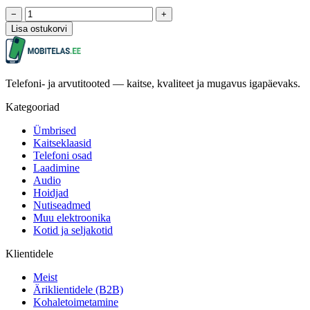
−
+
Lisa ostukorvi
Telefoni- ja arvutitooted — kaitse, kvaliteet ja mugavus igapäevaks.
Kategooriad
Ümbrised
Kaitseklaasid
Telefoni osad
Laadimine
Audio
Hoidjad
Nutiseadmed
Muu elektroonika
Kotid ja seljakotid
Klientidele
Meist
Äriklientidele (B2B)
Kohaletoimetamine