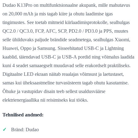
Dudao K13Pro on multifunktsionaalne akupank, mille mahutavus
on 20,000 mAh ja mis tagab kiire ja ohutu laadimise igas
tingimustes. See toetab mitmeid kiirlaadimisprotokolle, sealhulgas
QC2.0 / QC3.0, FCP, AFC, SCP, PD2.0 / PD3.0 ja PPS, muutes
selle ühilduvaks paljude brändide seadmetega, sealhulgas Xiaomi,
Huawei, Oppo ja Samsung. Sisseehitatud USB-C ja Lightning
kaablid, täiendavad USB-C ja USB-A pordid ning võimalus laadida
kuni 4 seadet samaaegselt muudavad selle erakordselt praktiliseks.
Digitaalne LED ekraan näitab reaalajas võimsust ja laetustaset,
samas kui üheksaastmeline turvasüsteem tagab ohutu kasutamise.
Õhuke ja vastupidav disain teeb sellest usaldusväärse
elektrienergiaallika nii reisimiseks kui tööks.
Tehnilised andmed:
Bränd: Dudao