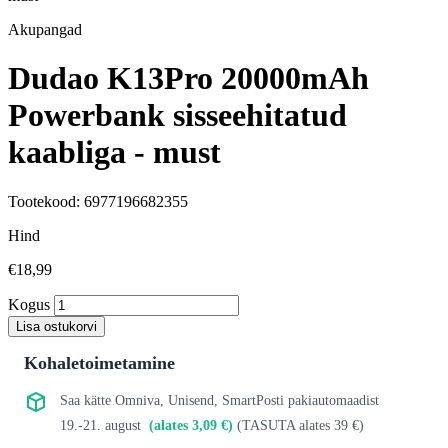
Akupangad
Dudao K13Pro 20000mAh
Powerbank sisseehitatud
kaabliga - must
Tootekood: 6977196682355
Hind
€18,99
Kogus
Lisa ostukorvi
Kohaletoimetamine
Saa kätte Omniva, Unisend, SmartPosti pakiautomaadist
19.-21. august
(alates 3,09 €)
(TASUTA alates 39 €)