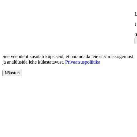
L
U
0
See veebileht kasutab küpsiseid, et parandada teie sirvimiskogemust
ja analüüsida lehe külastatavust.
Privaatsuspoliitika
Nõustun