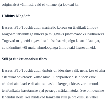
originaalset välimust, vaid ei kollane aja jooksul ka.
Ühilduv MagSafe
Baseus iP16 TouchButton magnetic korpus on täielikult ühilduv
MagSafe tarvikutega kiireks ja mugavaks juhtmevabaks laadimiseks.
Tugevad magnetid tagavad stabiilse haarde, olgu kasutad laadijat,
autokinnitust või muid tehnoloogiaga ühilduvaid lisaseadmeid.
Stiil ja funktsionaalsus ühes
Baseus iP16 TouchButton ümbris on ideaalne valik neile, kes ei taha
esteetikat ohverdada kaitse nimel. Läbipaistev disain toob esile
telefoni ainulaadse disaini, samas kui kerge ja kitsas vorm muudab
telefonikatte kasutamise ajal peaaegu märkamatuks. See on ideaalne
lahendus neile, kes hindavad tasakaalu stiili ja praktilisuse vahel.